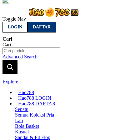
Indonesia
Toggle Nav
LOGIN
DAFTAR
Cari
Cari
Advanced Search
Explore
Hao788
Hao788 LOGIN
Hao788 DAFTAR
Sepatu
Semua Koleksi Pria
Lari
Bola Basket
Kasual
Sandal & Fit Flop