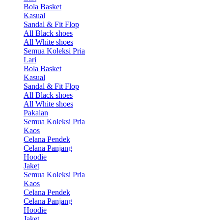
Bola Basket
Kasual
Sandal & Fit Flop
All Black shoes
All White shoes
Semua Koleksi Pria
Lari
Bola Basket
Kasual
Sandal & Fit Flop
All Black shoes
All White shoes
Pakaian
Semua Koleksi Pria
Kaos
Celana Pendek
Celana Panjang
Hoodie
Jaket
Semua Koleksi Pria
Kaos
Celana Pendek
Celana Panjang
Hoodie
Jaket